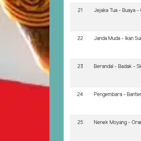
21
Jejaka Tua - Buaya -
22
Janda Muda - Ikan S
23
Berandal - Badak - Ski
24
Pengembara - Banten
25
Nenek Moyang - Orang