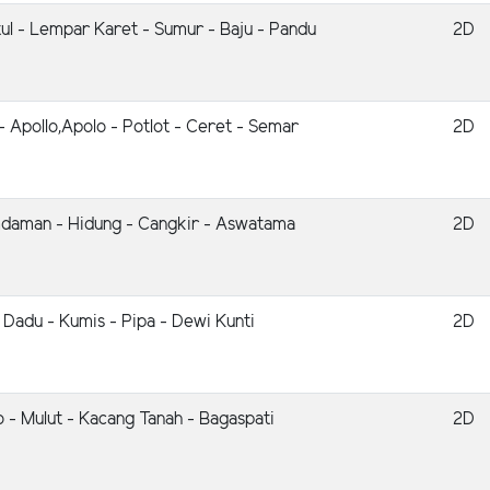
l - Lempar Karet - Sumur - Baju - Pandu
2D
- Apollo,Apolo - Potlot - Ceret - Semar
2D
mdaman - Hidung - Cangkir - Aswatama
2D
 - Dadu - Kumis - Pipa - Dewi Kunti
2D
o - Mulut - Kacang Tanah - Bagaspati
2D