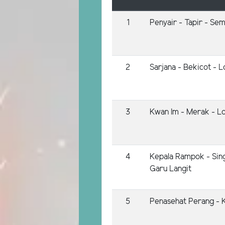
1
Penyair - Tapir - Se
2
Sarjana - Bekicot - L
3
Kwan Im - Merak - Lo
4
Kepala Rampok - Sing
Garu Langit
5
Penasehat Perang - 