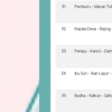
31
Pemburu - Macan Tutu
32
Kepala Desa - Bajing 
33
Penipu - Kancil - Da
34
Ibu Suri - Ikan Layur
35
Budha - Kalkun - Salt