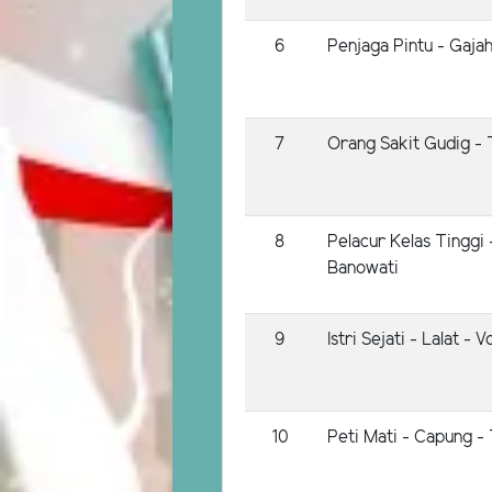
6
Penjaga Pintu - Gajah
7
Orang Sakit Gudig -
8
Pelacur Kelas Tinggi
Banowati
9
Istri Sejati - Lalat - 
10
Peti Mati - Capung -