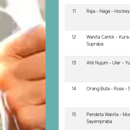
11
Raja - Naga - Hockey
12
Wanita Cantik - Kura
Supraba
13
Ahli Nujum - Ular - Y
14
Orang Buta - Rusa - S
15
Pendeta Wanita - Mu
Sayempraba