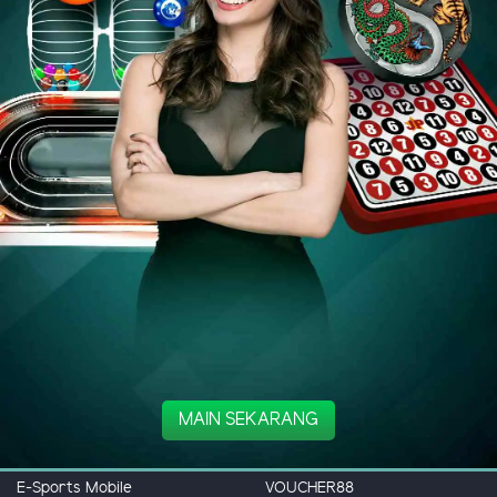
MAIN SEKARANG
E-Sports Mobile
VOUCHER88