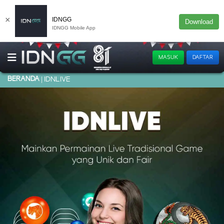
×
IDNGG
Download
IDNGG Mobile App
MASUK
DAFTAR
BERANDA
IDNLIVE