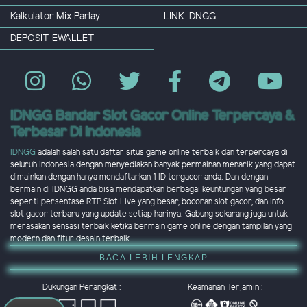
Kalkulator Mix Parlay
LINK IDNGG
DEPOSIT EWALLET
IDNGG Bandar Slot Gacor Online Terpercaya &
Terbesar Di Indonesia
IDNGG
adalah salah satu daftar situs game online terbaik dan terpercaya di
seluruh indonesia dengan menyediakan banyak permainan menarik yang dapat
dimainkan dengan hanya mendaftarkan 1 ID tergacor anda. Dan dengan
bermain di IDNGG anda bisa mendapatkan berbagai keuntungan yang besar
seperti persentase RTP Slot Live yang besar, bocoran slot gacor, dan info
slot gacor terbaru yang update setiap harinya. Gabung sekarang juga untuk
merasakan sensasi terbaik ketika bermain game online dengan tampilan yang
modern dan fitur desain terbaik.
BACA LEBIH LENGKAP
Dukungan Perangkat :
Keamanan Terjamin :